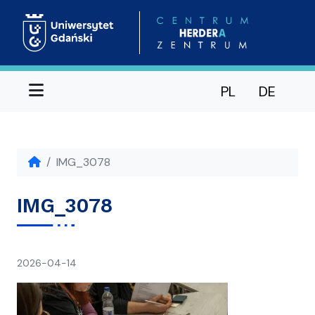
Menu
PL
DE
IMG_3078
IMG_3078
napisał(a)
2026-04-14
Ania