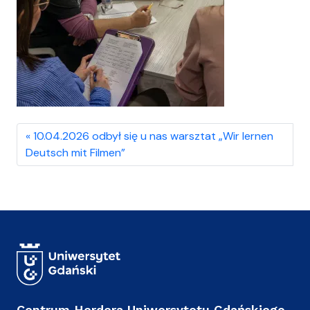
10.04.2026 odbył się u nas warsztat „Wir lernen
Deutsch mit Filmen”
Centrum Herdera Uniwersytetu Gdańskiego