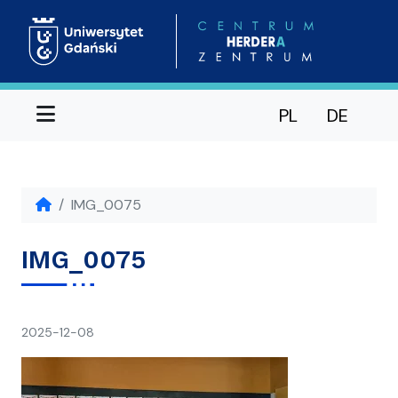
Menu
PL
DE
IMG_0075
IMG_0075
napisał(a)
2025-12-08
Ania