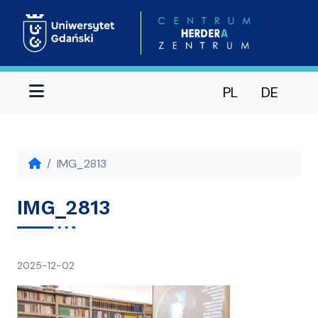
Menu
PL
DE
IMG_2813
IMG_2813
napisał(a)
2025-12-02
Ania