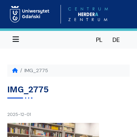
Menu
PL
DE
IMG_2775
IMG_2775
napisał(a)
2025-12-01
Ania