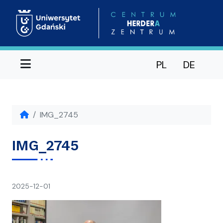
Menu
PL
DE
IMG_2745
IMG_2745
napisał(a)
2025-12-01
Ania