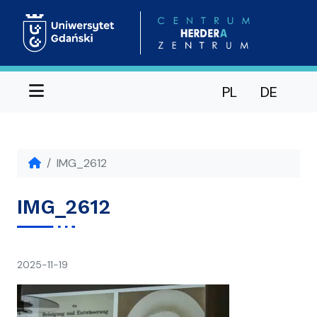
Menu
PL
DE
IMG_2612
IMG_2612
napisał(a)
2025-11-19
Ania