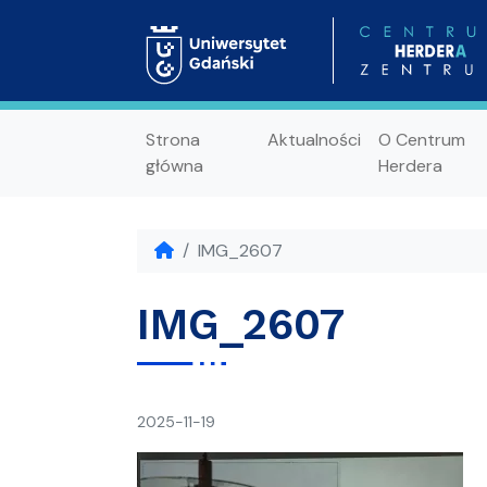
Strona
Aktualności
O Centrum
główna
Herdera
IMG_2607
IMG_2607
napisał(a)
2025-11-19
Ania