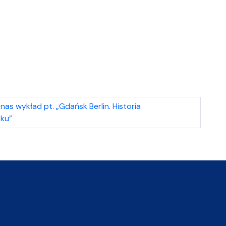
nas wykład pt. „Gdańsk Berlin. Historia
eku”