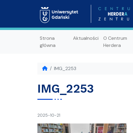
Strona
Aktualności
O Centrum
główna
Herdera
IMG_2253
IMG_2253
napisał(a)
2025-10-21
Ania