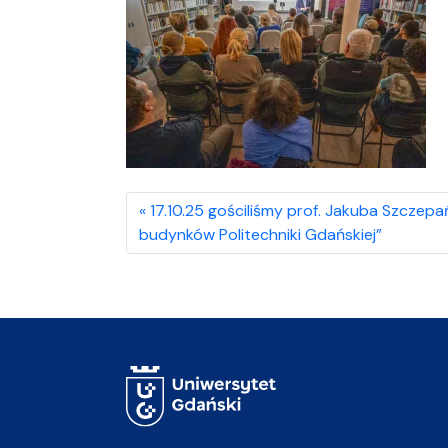
17.10.25 gościliśmy prof. Jakuba Szczep
budynków Politechniki Gdańskiej”