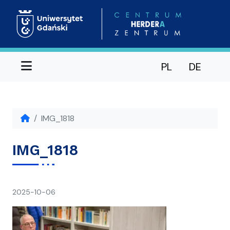
Menu
PL
DE
IMG_1818
IMG_1818
napisał(a)
2025-10-06
Ania