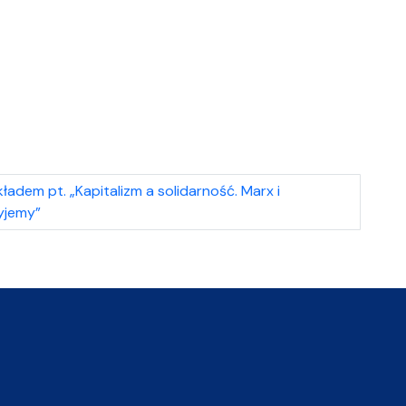
kładem pt. „Kapitalizm a solidarność. Marx i
yjemy”