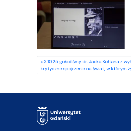
3.10.25 gościliśmy dr. Jacka Kołtana z wy
krytyczne spojrzenie na świat, w którym ż