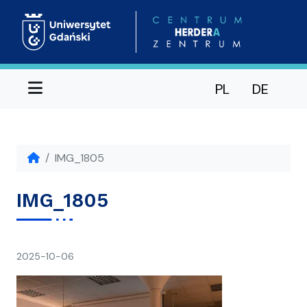
Menu
PL
DE
IMG_1805
IMG_1805
napisał(a)
2025-10-06
Ania