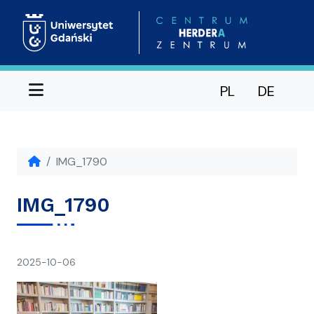
Menu
PL
DE
IMG_1790
IMG_1790
napisał(a)
2025-10-06
Ania