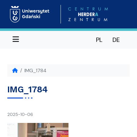
Menu
PL
DE
IMG_1784
IMG_1784
napisał(a)
2025-10-06
Ania