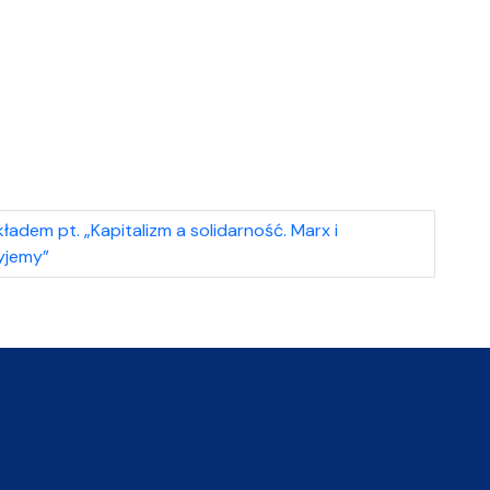
kładem pt. „Kapitalizm a solidarność. Marx i
yjemy”