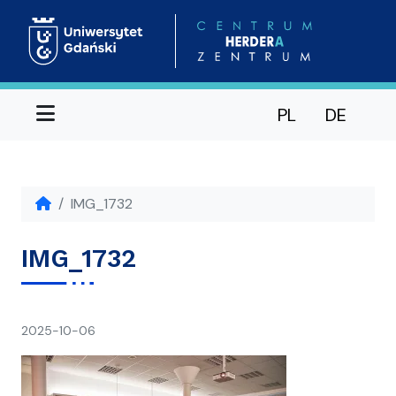
Menu
PL
DE
IMG_1732
IMG_1732
napisał(a)
2025-10-06
Ania