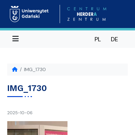
Menu
PL
DE
IMG_1730
IMG_1730
napisał(a)
2025-10-06
Ania