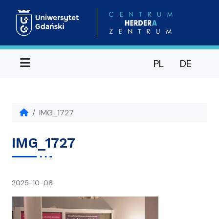
Menu
PL
DE
IMG_1727
IMG_1727
napisał(a)
2025-10-06
Ania