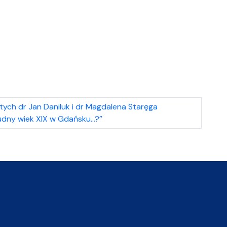
ych dr Jan Daniluk i dr Magdalena Staręga
udny wiek XIX w Gdańsku…?”