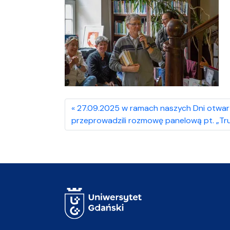
27.09.2025 w ramach naszych Dni otwart
przeprowadzili rozmowę panelową pt. „Tr