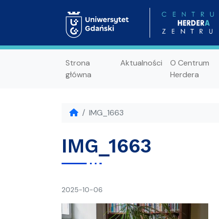
Strona
Aktualności
O Centrum
główna
Herdera
IMG_1663
IMG_1663
napisał(a)
2025-10-06
Ania