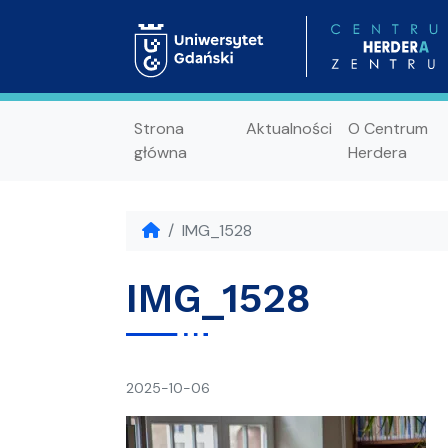
Strona
Aktualności
O Centrum
główna
Herdera
IMG_1528
IMG_1528
napisał(a)
2025-10-06
Ania