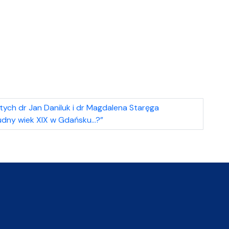
ych dr Jan Daniluk i dr Magdalena Staręga
udny wiek XIX w Gdańsku…?”