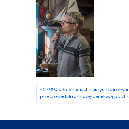
27.09.2025 w ramach naszych Dni otwart
przeprowadzili rozmowę panelową pt. „Tr