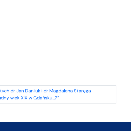
ych dr Jan Daniluk i dr Magdalena Staręga
udny wiek XIX w Gdańsku…?”