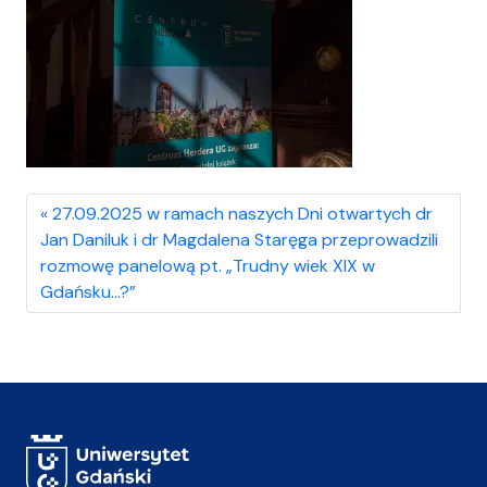
27.09.2025 w ramach naszych Dni otwartych dr
Jan Daniluk i dr Magdalena Staręga przeprowadzili
rozmowę panelową pt. „Trudny wiek XIX w
Gdańsku…?”