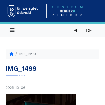
Menu
PL
DE
IMG_1499
IMG_1499
napisał(a)
2025-10-06
Ania