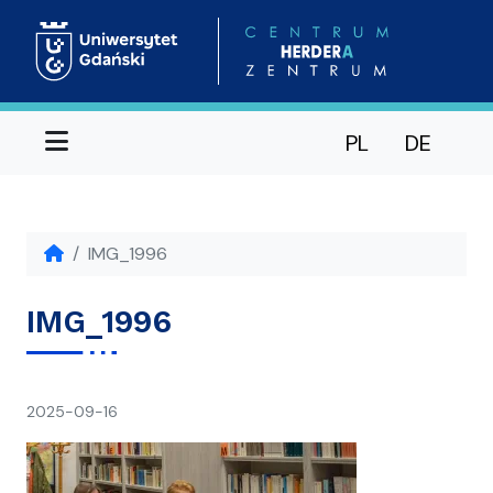
Menu
PL
DE
IMG_1996
IMG_1996
napisał(a)
2025-09-16
Ania