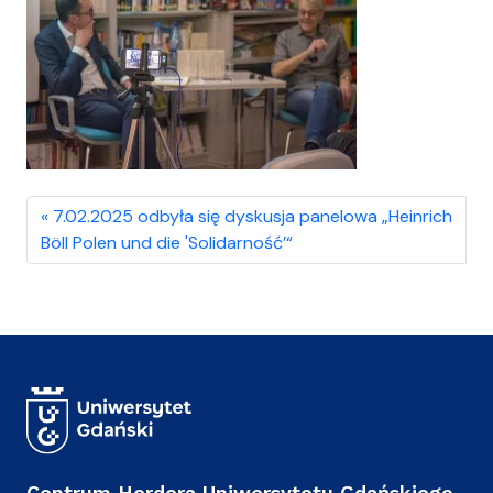
7.02.2025 odbyła się dyskusja panelowa „Heinrich
Böll Polen und die 'Solidarność’“
Centrum Herdera Uniwersytetu Gdańskiego