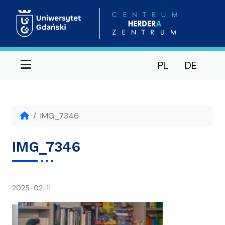
Menu
PL
DE
IMG_7346
IMG_7346
napisał(a)
2025-02-11
Ania