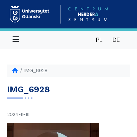
Menu
PL
DE
IMG_6928
IMG_6928
napisał(a)
2024-11-18
Ania