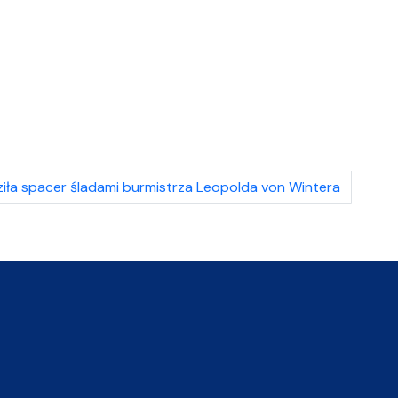
ła spacer śladami burmistrza Leopolda von Wintera