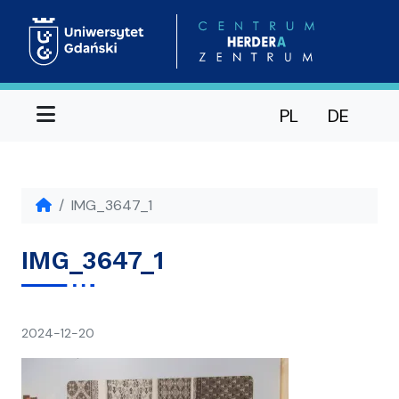
Menu
PL
DE
IMG_3647_1
IMG_3647_1
napisał(a)
2024-12-20
Ania