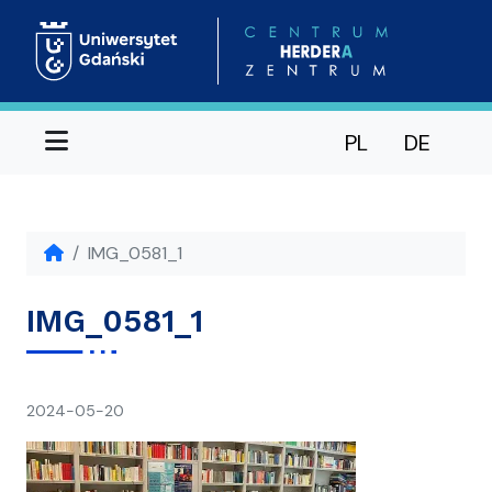
Menu
PL
DE
IMG_0581_1
IMG_0581_1
napisał(a)
2024-05-20
Ania