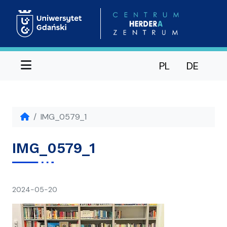
Menu
PL
DE
IMG_0579_1
IMG_0579_1
napisał(a)
2024-05-20
Ania