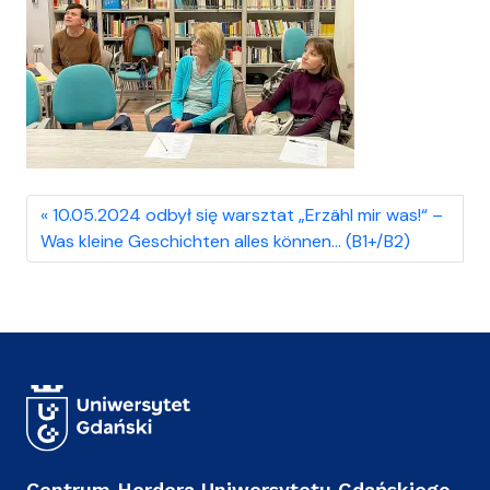
10.05.2024 odbył się warsztat „Erzähl mir was!“ –
Was kleine Geschichten alles können… (B1+/B2)
Centrum Herdera Uniwersytetu Gdańskiego