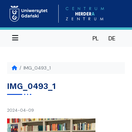
Menu
PL
DE
IMG_0493_1
IMG_0493_1
napisał(a)
2024-04-09
Ania