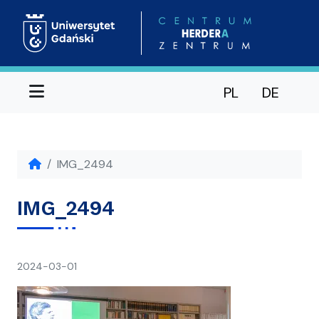
Menu
PL
DE
IMG_2494
IMG_2494
napisał(a)
2024-03-01
Ania