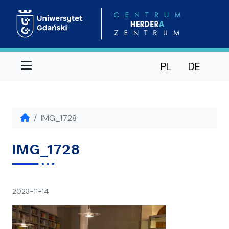
Menu
PL
DE
IMG_1728
IMG_1728
napisał(a)
2023-11-14
Ania