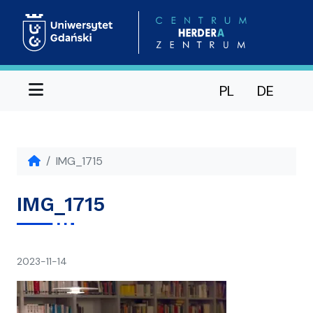
Menu
PL
DE
IMG_1715
IMG_1715
napisał(a)
2023-11-14
Ania