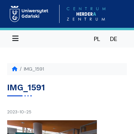
Menu
PL
DE
IMG_1591
IMG_1591
napisał(a)
2023-10-25
Ania