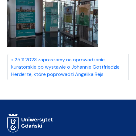
25.11.2023 zapraszamy na oprowadzanie
kuratorskie po wystawie o Johannie Gottfriedzie
Herderze, które poprowadzi Angelika Rejs