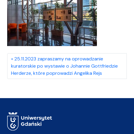
25.11.2023 zapraszamy na oprowadzanie
kuratorskie po wystawie o Johannie Gottfriedzie
Herderze, które poprowadzi Angelika Rejs