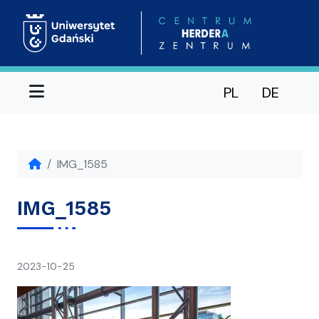
Menu
PL
DE
IMG_1585
IMG_1585
napisał(a)
2023-10-25
Ania