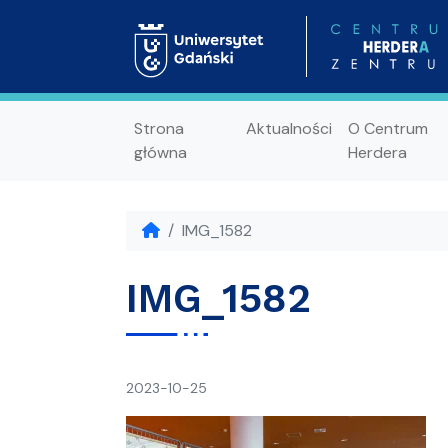
Strona
Aktualności
O Centrum
główna
Herdera
IMG_1582
IMG_1582
napisał(a)
2023-10-25
Ania