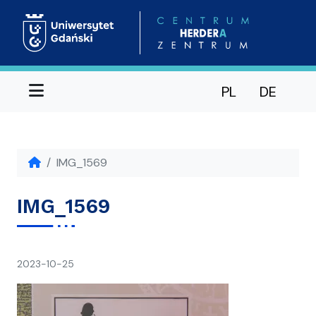
Menu
PL
DE
IMG_1569
IMG_1569
napisał(a)
2023-10-25
Ania