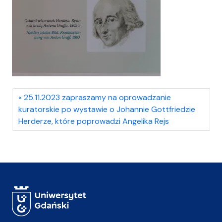
25.11.2023 zapraszamy na oprowadzanie
kuratorskie po wystawie o Johannie Gottfriedzie
Herderze, które poprowadzi Angelika Rejs