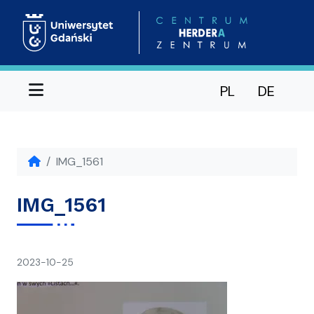
Menu
PL
DE
IMG_1561
IMG_1561
napisał(a)
2023-10-25
Ania