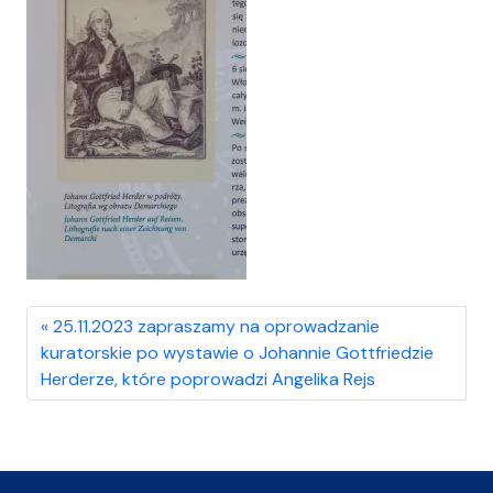
25.11.2023 zapraszamy na oprowadzanie
kuratorskie po wystawie o Johannie Gottfriedzie
Herderze, które poprowadzi Angelika Rejs