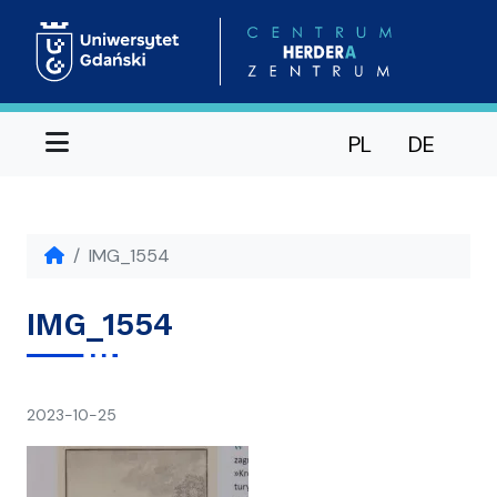
Menu
PL
DE
IMG_1554
IMG_1554
napisał(a)
2023-10-25
Ania