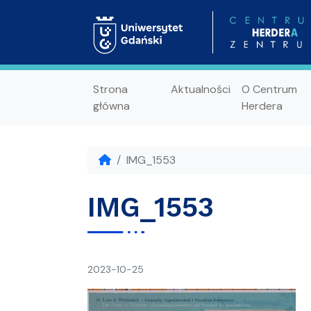
Strona
Aktualności
O Centrum
główna
Herdera
IMG_1553
IMG_1553
napisał(a)
2023-10-25
Ania