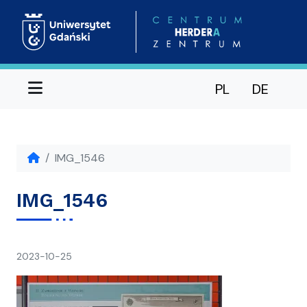
Menu
PL
DE
IMG_1546
IMG_1546
napisał(a)
2023-10-25
Ania