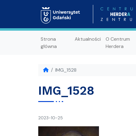
Strona
Aktualności
O Centrum
główna
Herdera
IMG_1528
IMG_1528
napisał(a)
2023-10-25
Ania