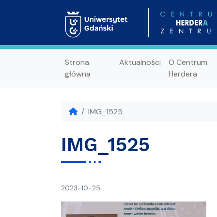
Strona
Aktualności
O Centrum
główna
Herdera
IMG_1525
IMG_1525
napisał(a)
2023-10-25
Ania