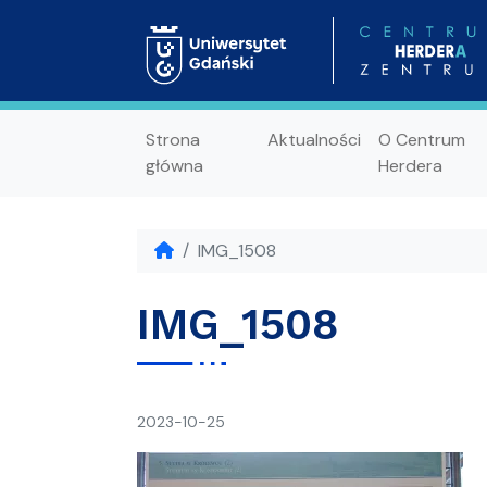
Strona
Aktualności
O Centrum
główna
Herdera
IMG_1508
IMG_1508
napisał(a)
2023-10-25
Ania