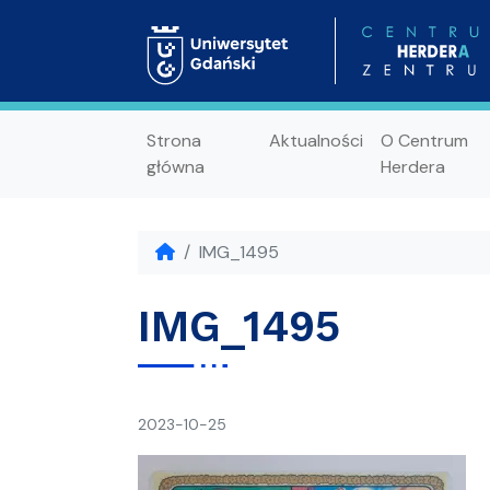
Strona
Aktualności
O Centrum
główna
Herdera
IMG_1495
IMG_1495
napisał(a)
2023-10-25
Ania