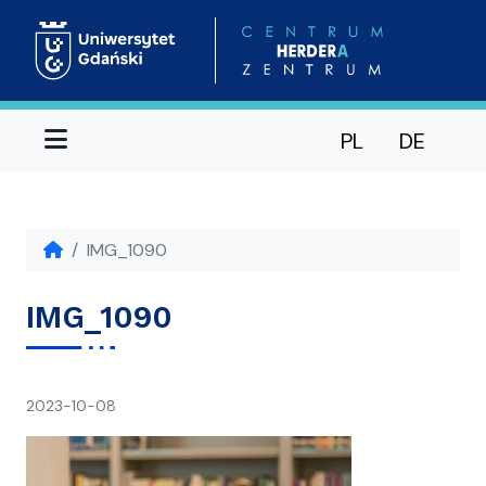
Menu
PL
DE
IMG_1090
IMG_1090
napisał(a)
2023-10-08
Ania