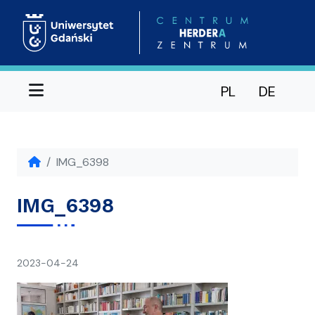
Menu
PL
DE
IMG_6398
IMG_6398
napisał(a)
2023-04-24
Ania