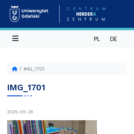
Menu
PL
DE
IMG_1701
IMG_1701
napisał(a)
2025-05-28
Ania